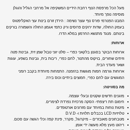
מעל הכל מרפסת הנוף רחבת הידיים המשקיפה אל מרחבי הגליל והוגלן
מוסיפה נופך מיוחד.
המבט הפנורמי פורס נוף עוצר נשימה : הירדן זורם בינות עצי האקליפטוס
בעמק החולה, שדות ירוקים פרוסים ורק כתמי אגמון החולה והשמורה בורקים
בינותם. מנגד מתנשא החרמון במלא הדרו.
ארוחות:
ארוחות הבוקר בסגנון בלקאני כפרי – סלט יווני טבול שמן זית, גבינות פטה
וזיתים שחורים, בויקוס מהתנור, לחם כפרי, ריבות בית, גבינות בשפע, עוגות
ושאר מעדני הבית.
ארוחות גורמה חמות מוגשות בהזמנה. התמחות מיוחדת בקבב רומני
המוגשים עם לחם כפרי, חמוצים ביתיים וכוס בירה.
מה בסוויטה:
מזגנים חדשים שקטים ובעלי עוצמה.
חימום תת ריצפתי- הסקה מרכזית נפרדת לצימרים.
מיטות נוחות במיוחד עם מזרונים אורטופדים.
טלויזיות LCD בכבלים תלויות ו- D.V.D
מטבחונים מאובזרים – מיקרוגל, מקרר, פינת קפה וכלי הגשה עם סכום.
ריהוט מעץ מלא מעשה ידי אומן.