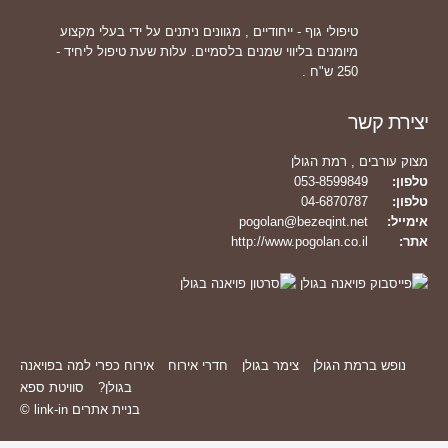
טיפולי גוף - ייחודיים , מגוונים ניתנים על ידי בעלי מקצוע
מיומנים בליווי שמנים בלסמיים. עלות שעת טיפול ליחיד -
250 ש"ח .
יצירת קשר
מצוק עורבים , רמת הגולן
טלפון:
053-8599849
טלפון:
04-6870787
אימייל:
pogolan@bezeqint.net
אתר:
http://www.pogolan.co.il
נופש ברמת הגולן
צימר בגולן
חדרי אירוח
אירוח כפרי
למה בפויאנה
בגולן?
סוויטת ספא
בניית אתרים
© link-in