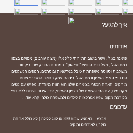
איך להגיע?
אודותינו
פויאנה בגולן, אשר בישוב התיירותי קלע אלון (מצוק עורבים) ממוקם בצפון
רמת הגולן, מעל כפר הנופש "נופי גונן". המתחם החובק שתי ביקתות
משולבות וסוויטה משפחתית טובל במדשאות ובוסתנים. הנופים הנישקפים
הם נופי הגליל העליון ורמת הגולן ביניהם עמק החולה המשובץ שדות
מוריקים. הארוח הכפרי בצימרים שלנו הוא חוויה מיוחדת, מפגש עם נופים
מקסימים, עם החי והצומח של הצפון האמיתי, לצד אירוח ושירות ללא דופי.
בקירבת מקום שפע אטרקציות לילדים ולמשפחה כולה.
קרא עוד...
עדכונים
מבצע – באמצע שבוע 399 ₪ לזוג ללילה ( לא כולל ארוחת
בוקר ) לאזרחים ותיקים